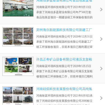
河南佳多盈塑业有限公司食品包装盒项
目竣工环保验收
河南咏蓝环境科技有限公司于2021年9月13日
承接了河南佳多盈塑业有限公司年产500万套
食品包装盒项目一期建设竣工环保验收项目的
工作，目前本项目已顺利通过审批。
郑州海尔新能源科技有限公司新建工厂
竣工环保验收
河南咏蓝环境科技有限公司于2020年12月31日
承接了郑州海尔新能源科技有限公司新建工厂
竣工环保验收项目，目前本项目已顺利通过审
批。
许昌正奇矿山设备有限公司液压支架检
修项目竣工环保验收
河南咏蓝环境科技有限公司于2020年5月25日
承接了许昌正奇矿山设备有限公司液压支架检
修项目竣工环保验收工作，目前本项目已顺利
通过审批。
河南硅烷科技发展股份有限公司高纯氢
扩建项目竣工环保验收
河南咏蓝环境科技有限公司于2021年6月9日承
接了河南硅烷科技发展股份有限公司2000标立