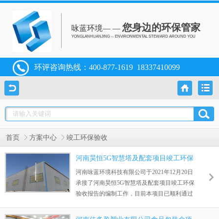
您身边的环保管家
咏蓝环境— —
YONGLANHUANJING -- ENVIRONMENTAL STEWARD AROUND YOU
环评咨询热线：
400-877-1619
18337410099
首页
方案中心
竣工环保验收
河南昊恒5G智慧塔及配套项目竣工环保
验收
河南咏蓝环境科技有限公司于2021年12月20日
承接了河南昊恒5G智慧塔及配套项目竣工环保
验收报告的编制工作，目前本项目已顺利通过
审批。