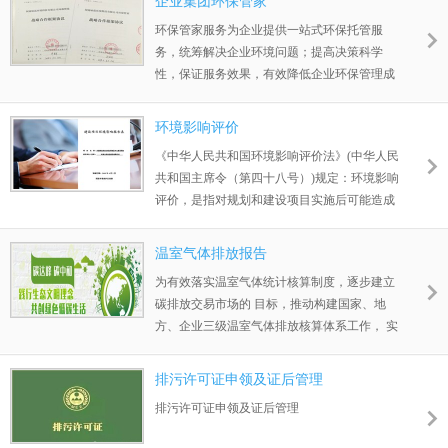
企业集团环保管家
步改善。
环保管家服务为企业提供一站式环保托管服
务，统筹解决企业环境问题；提高决策科学
性，保证服务效果，有效降低企业环保管理成
本；同时降低环境产业链各个环节脱节产生的
高昂交易成本。是传统环保服务的升级衍生业
环境影响评价
务，全方面帮助企业实施管理服务，减少企业
《中华人民共和国环境影响评价法》(中华人民
用人成本，提升企业环境面貌，解决企业因环
共和国主席令（第四十八号）)规定：环境影响
保而带来的烦恼。
评价，是指对规划和建设项目实施后可能造成
的环境影响进行分析、预测和评估，提出预防
或者减轻不良环境影响的对策和措施，进行跟
温室气体排放报告
踪监测的方法与制度。
为有效落实温室气体统计核算制度，逐步建立
碳排放交易市场的 目标，推动构建国家、地
方、企业三级温室气体排放核算体系工作， 实
行重点企业直接报送温室气体排放数据制度，
重点行业相关企业需 根据温室气体排放核算方
排污许可证申领及证后管理
法与报告指南编制并上报温室气体排放报 告。
排污许可证申领及证后管理