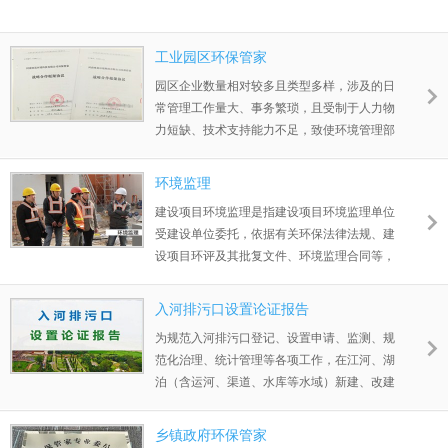
工业园区环保管家
园区企业数量相对较多且类型多样，涉及的日
常管理工作量大、事务繁琐，且受制于人力物
力短缺、技术支持能力不足，致使环境管理部
门出现监督管理不到位和技术支持不足等现
象。同时，国家环境保护政策更新较快，学习
环境监理
不及时，解读和宣贯不到位。这些都导致管理
建设项目环境监理是指建设项目环境监理单位
部门迫切需要专业的环保管家团队帮其解决。
受建设单位委托，依据有关环保法律法规、建
设项目环评及其批复文件、环境监理合同等，
对建设项目实施专业化的环境保护咨询和技术
服务，协助和指导建设单位全面落实建设项目
入河排污口设置论证报告
各项环保措施。
为规范入河排污口登记、设置申请、监测、规
范化治理、统计管理等各项工作，在江河、湖
泊（含运河、渠道、水库等水域）新建、改建
或者扩大排污口的，需根据排污口污染物排放
对水体的影响编制入河排污口设置论证报告。
乡镇政府环保管家