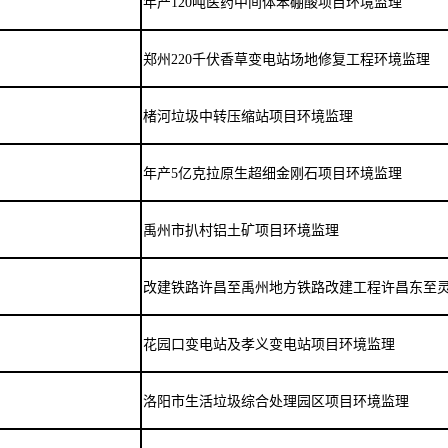
年产
120
吨医药中间体苯硼酸项目环境监理
郑州
220
千伏香草变电站场地修复工程环境监理
楮河垃圾中转压缩站项目环境监理
年产
5
亿克拉原生超细金刚石项目环境监理
禹州市扒村铝土矿项目环境监理
改建铁路许昌至禹州地方铁路改建工程许昌东至
花园口变电站及孝义变电站项目环境监理
洛阳市生活垃圾综合处理园区项目环境监理