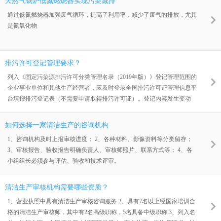
天然气锅炉低氮燃烧器实现污染减排
通过低氮燃烧器加强废气循环，提高了利用率，减少了废气的排放，尤其
是氮氧化物
排污许可登记管理要求？
列入《固定污染源排污许可分类管理名录（2019年版）》登记管理范围的
企业事业单位和其他生产经营者，应及时登录全国排污许可证管理信息平
台填报排污登记表（不需要申请取得排污许可证）。登记内容发生变动
的，应及时办理登记变更手续
如何选择一家清洁生产的咨询机构
1、咨询机构及时上报审核进度； 2、各种材料、影像资料等分类留存；
3、审核报告、验收报告明确负责人、审核师照片、联系方式等； 4、各
小组组长必须参与评估、验收和技术评审。
清洁生产审核机构需要哪些资质？
1、营业执照中具有清洁生产审核咨询服务 2、具有7名以上经国家培训合
格的清洁生产审核师，其中有2名高级职称，5名具备中级职称 3、列入名