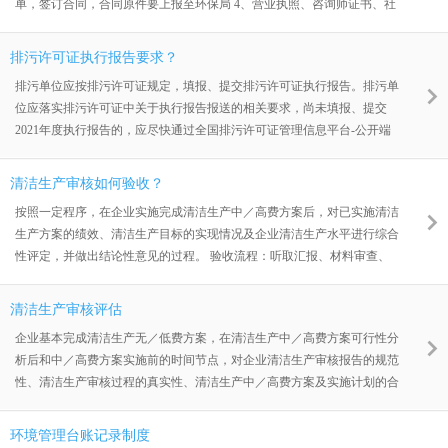
单，签订合同，合同原件要上报至环保局 4、营业执照、咨询师证书、社
保证明等上报环保局进行备案
排污许可证执行报告要求？
排污单位应按排污许可证规定，填报、提交排污许可证执行报告。排污单
位应落实排污许可证中关于执行报告报送的相关要求，尚未填报、提交
2021年度执行报告的，应尽快通过全国排污许可证管理信息平台-公开端
的执行报告模块填报并提交至生态环境部门。
清洁生产审核如何验收？
按照一定程序，在企业实施完成清洁生产中／高费方案后，对已实施清洁
生产方案的绩效、清洁生产目标的实现情况及企业清洁生产水平进行综合
性评定，并做出结论性意见的过程。 验收流程：听取汇报、材料审查、
现场核实、质询交流、量化打分（ 清洁生产审核验 收评分表 ）、形成验
收意见 验收结果：地市级（县级）环境保护主管部门或节能主管部门应
清洁生产审核评估
及时将验收“合格”与“不合格”企业名单报送省级主管部门，由省级主管部
企业基本完成清洁生产无／低费方案，在清洁生产中／高费方案可行性分
门以文件形式或在其官方网站向社会公布，对于验收“不合格”的企业，要
析后和中／高费方案实施前的时间节点，对企业清洁生产审核报告的规范
求其重新开展清洁生产审核。
性、清洁生产审核过程的真实性、清洁生产中／高费方案及实施计划的合
理性和可行性进行技术审查的过程。
环境管理台账记录制度